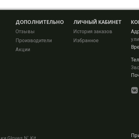
ДОПОЛНИТЕЛЬНО
ЛИЧНЫЙ КАБИНЕТ
КО
Отзывы
История заказов
Адр
ули
Производители
Избранное
Вре
Акции
Тел
Зво
Поч
При
и Gloves N` Kit