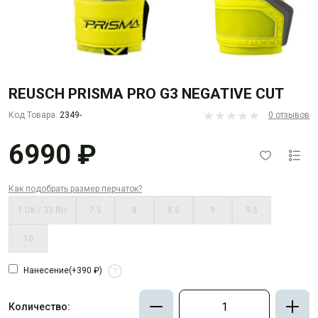
REUSCH PRISMA PRO G3 NEGATIVE CUT
Код Товара:
2349-
0 отзывов
6990 ₽
Как подобрать размер перчаток?
1 UK / 33 RU
7.5
8
8.5
9
9.5
10
Нанесение
(+390 ₽)
?
Количество: