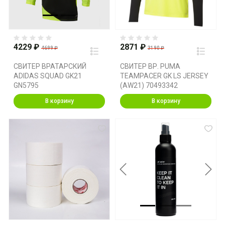
4229 ₽
2871 ₽
4699 ₽
3190 ₽
СВИТЕР ВРАТАРСКИЙ
СВИТЕР ВР. PUMA
ADIDAS SQUAD GK21
TEAMPACER GK LS JERSEY
GN5795
(AW21) 70493342
В корзину
В корзину
Previous
Next