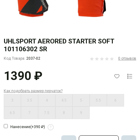
UHLSPORT AERORED STARTER SOFT
101106302 SR
Код Товара:
2037-02
0 отзывов
1390 ₽
Как подобрать размер перчаток?
3
3.5
4
4.5
5
5.5
6
6.5
7
7.5
8
9
Нанесение
(+390 ₽)
?