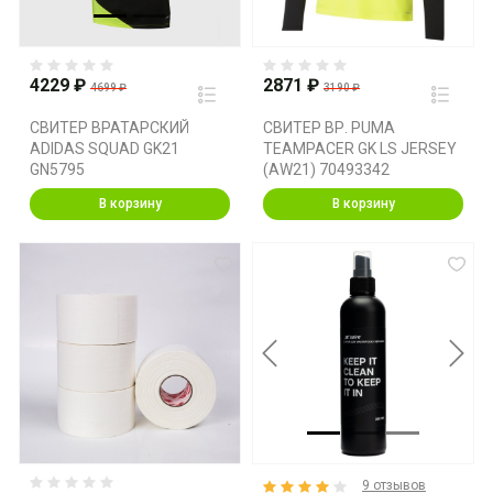
4229 ₽
2871 ₽
4699 ₽
3190 ₽
СВИТЕР ВРАТАРСКИЙ
СВИТЕР ВР. PUMA
ADIDAS SQUAD GK21
TEAMPACER GK LS JERSEY
GN5795
(AW21) 70493342
В корзину
В корзину
Previous
Next
9 отзывов