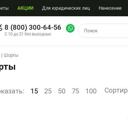
акты
АКЦИИ
Для юридических лиц
Нанесение
8 (800) 300-64-56
С 10 до 21 без выходных
 | Шорты
орты
Сортир
казать:
15
25
50
75
100