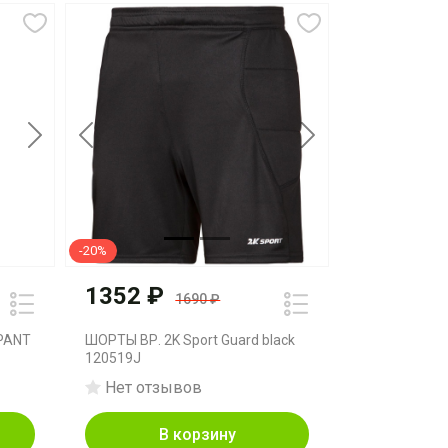
Next
Previous
Next
-20%
1352 ₽
1690 ₽
PANT
ШОРТЫ ВР. 2K Sport Guard black
120519J
Нет отзывов
В корзину