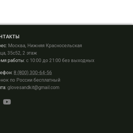
НТАКТЫ
ес:
Москва, Нижняя Красносельская
ца, 35с52, 2 этаж
мя работы:
с 10:00 до 21:00 без выходных
ефон:
8 (800) 300-64-56
нок по России бесплатный
та:
glovesandkit@gmail.com