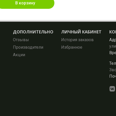
В корзину
ДОПОЛНИТЕЛЬНО
ЛИЧНЫЙ КАБИНЕТ
КО
Отзывы
История заказов
Адр
ули
Производители
Избранное
Вре
Акции
Тел
Зво
Поч