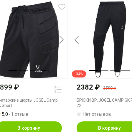
revious
Next
Previous
-34%
899 ₽
2382 ₽
3599 ₽
ратарские шорты JOGEL Camp
БРЮКИ ВР. JOGEL CAMP GK 
 Short
22
5,0
1 отзыв
Нет отзывов
В корзину
В корзину