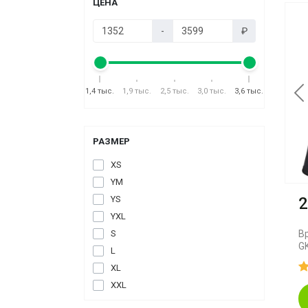
ЦЕНА
-
₽
1,4 тыс.
1,9 тыс.
2,5 тыс.
3,0 тыс.
3,6 тыс.
P
РАЗМЕР
XS
YM
2
YS
YXL
В
S
GK
L
XL
XXL