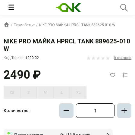
Термобелье
NIKE PRO МАЙКА HPRCL TANK 889625-010 W
NIKE PRO МАЙКА HPRCL TANK 889625-010
W
Код Товара:
1090-02
0 отзывов
2490 ₽
XS
S
M
L
XL
Количество:
От 415 ₽ в месяц