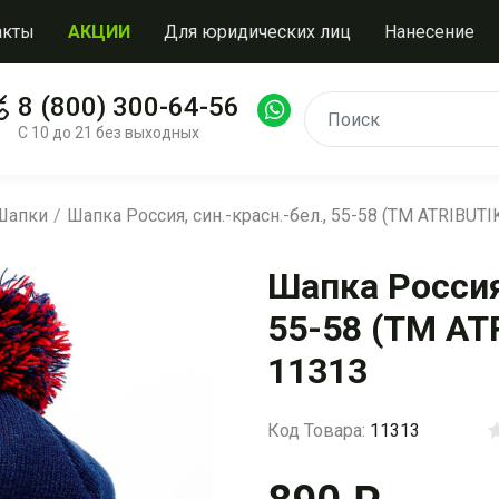
акты
АКЦИИ
Для юридических лиц
Нанесение
8 (800) 300-64-56
С 10 до 21 без выходных
 Шапки
Шапка Россия, син.-красн.-бел., 55-58 (ТМ ATRIBUT
Шапка Россия,
55-58 (ТМ AT
11313
Код Товара:
11313