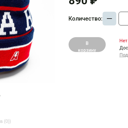
890 ₽
Количество:
Нет
В
Дос
корзину
Под
е
 (0))