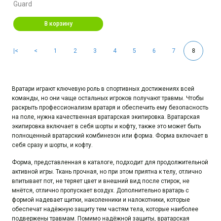
Guard
В корзину
|<
<
1
2
3
4
5
6
7
8
Вратари играют ключевую роль в спортивных достижениях всей
команды, но они чаще остальных игроков получают травмы. Чтобы
раскрыть профессионализм вратаря и обеспечить ему безопасность
на поле, нужна качественная вратарская экипировка. Вратарская
экипировка включает в себя шорты и кофту, также это может быть
полноценный вратарский комбинезон или форма. Форма включает в
себя сразу и шорты, и кофту.
Форма, представленная в каталоге, подходит для продолжительной
активной игры. Ткань прочная, но при этом приятна к телу, отлично
впитывает пот, не теряет цвет и внешний вид после стирок, не
мнётся, отлично пропускает воздух. Дополнительно вратарь с
формой надевает щитки, наколенники и налокотники, которые
обеспечат надёжную защиту тем частям тела, которые наиболее
подвержены травмам. Помимо надёжной защиты, вратарская