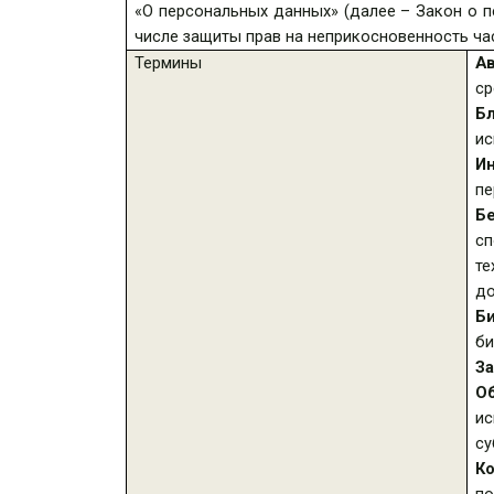
«О персональных данных» (далее – Закон о п
числе защиты прав на неприкосновенность час
Термины
А
ср
Б
ис
И
пе
Б
сп
т
до
Б
би
З
О
ис
су
К