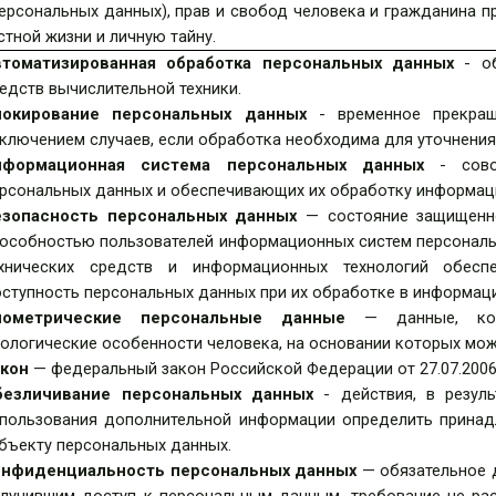
ерсональных данных), прав и свобод человека и гражданина п
тной жизни и личную тайну.
втоматизированная обработка
персональных данных
- об
едств вычислительной техники.
локирование персональных данных
- временное прекращ
ключением случаев, если обработка необходима для уточнения
нформационная система персональных данных
- совок
рсональных данных и обеспечивающих их обработку информаци
езопасность персональных данных
— состояние защищенно
особностью пользователей информационных систем персональ
ехнических средств и информационных технологий обеспе
ступность персональных данных при их обработке в информац
иометрические персональные данные
— данные, кото
ологические особенности человека, на основании которых мож
акон
— федеральный закон Российской Федерации от 27.07.2006
безличивание персональных данных
- действия, в резул
пользования дополнительной информации определить принад
бъекту персональных данных.
онфиденциальность персональных данных
— обязательное 