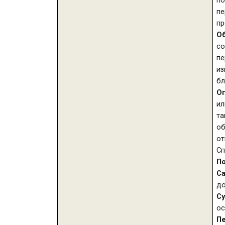
по
пе
пр
О
с
пе
из
бл
О
ил
т
об
о
Сп
П
С
до
С
ос
П