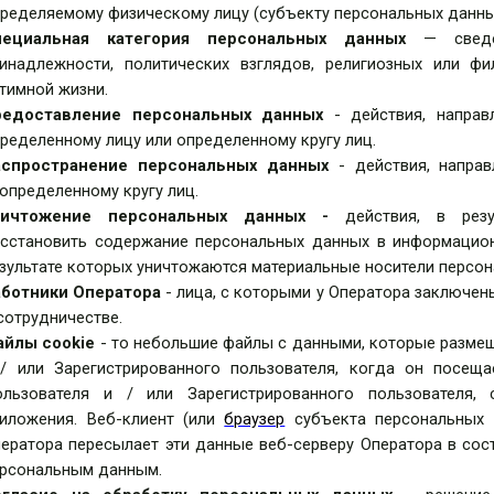
ределяемому физическому лицу (субъекту персональных данны
пециальная категория персональных данных
— сведен
инадлежности, политических взглядов, религиозных или фи
тимной жизни.
редоставление персональных данных
- действия, напра
ределенному лицу или определенному кругу лиц.
аспространение персональных данных
- действия, напра
определенному кругу лиц.
ничтожение персональных данных -
действия, в рез
сстановить содержание персональных данных в информацион
зультате которых уничтожаются материальные носители персон
аботники Оператора
-
лица, с которыми у Оператора заключе
сотрудничестве.
айлы cookie
-
то небольшие файлы с данными, которые размещ
/ или Зарегистрированного пользователя, когда он посеща
льзователя и / или Зарегистрированного пользователя, 
иложения. Веб-клиент (или
браузер
субъекта персональных 
ератора пересылает эти данные веб-серверу Оператора в со
рсональным данным.