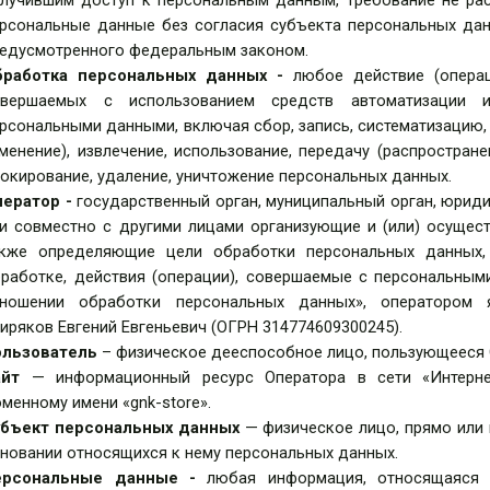
лучившим доступ к персональным данным, требование не рас
рсональные данные без согласия субъекта персональных дан
едусмотренного федеральным законом.
бработка персональных данных -
любое действие (операц
овершаемых с использованием средств автоматизации 
рсональными данными, включая сбор, запись, систематизацию, 
менение), извлечение, использование, передачу (распростране
окирование, удаление, уничтожение персональных данных.
ператор -
государственный орган, муниципальный орган, юрид
и совместно с другими лицами организующие и (или) осущес
акже определяющие цели обработки персональных данных,
работке, действия (операции), совершаемые с персональным
тношении обработки персональных данных», оператором
иряков Евгений Евгеньевич (ОГРН
314774609300245)
.
ользователь
–
физическое дееспособное лицо, пользующееся 
айт
— информационный ресурс Оператора в сети «Интерне
менному имени «
gnk-store».
убъект персональных данных
— физическое лицо, прямо или
новании относящихся к нему персональных данных.
ерсональные данные -
любая информация, относящаяся 