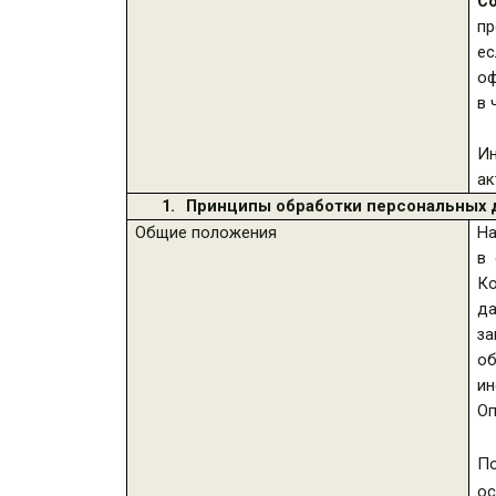
С
пр
ес
оф
в 
Ин
ак
1.
Принципы обработки персональных 
Общие положения
На
в 
К
да
за
об
ин
Оп
По
ос