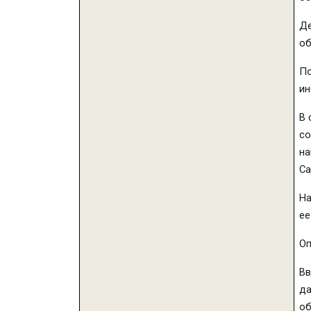
Д
об
По
ин
В 
со
на
Са
На
ее
Оп
Вв
да
об