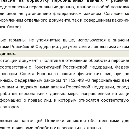
огласие на обработку персональных данных
- решение 
едоставлении персональных данных, данное в любой позволя
ли иное не установлено федеральным законом. Согласие 
ормлением отдельного документа, так и совершением каких-ли
чек-боксе).
ые термины, не упомянутые выше, используются в значен
тами Российской Федерации, документами и локальными актам
данных:
стоящий документ «Политика в отношении обработки персонал
соответствии с Конституцией Российской Федерации, Фед
онвенции Совета Европы о защите физических лиц при ав
нных», Федеральным законом № 152–ФЗ «О персональных дан
конами и подзаконными актами Российской Федерации, опреде
работки персональных данных, меры, направленные на защи
формацию о правах лиц, к которым относятся соответств
ератором.
ложения настоящей Политики являются обязательными для
уществляющими обработку персональных данных.