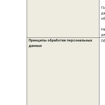
П
да
об
На
де
Принципы обработки персональных
Об
данных