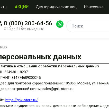
акты
АКЦИИ
Для юридических лиц
Нанесение
8 (800) 300-64-56
С 10 до 21 без выходных
нных
персональных данных
олитика в отношении обработки персональных данных
НН
524930118207
ГРНИП
314774609300245
рес для почтовой корреспонденции: 105066, Москва, ул. Нижняя
рес электронной почты: sales@gnk-store.ru
йт:
https://gnk-store.ru/
словием осуществления своей деятельности соблюдение Федер