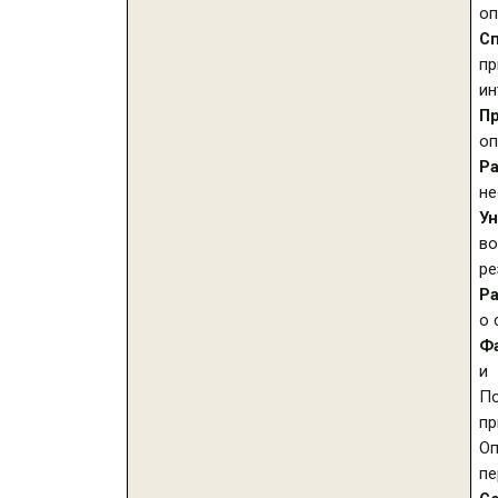
оп
С
пр
ин
П
оп
Р
не
У
во
ре
Р
о 
Ф
и 
По
пр
Оп
пе