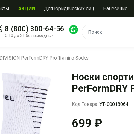
акты
АКЦИИ
Для юридических лиц
Нанесение
8 (800) 300-64-56
С 10 до 21 без выходных
DIVISION PerFormDRY Pro Training Socks
Носки спорти
PerFormDRY P
Код Товара:
УТ-00018064
699 ₽