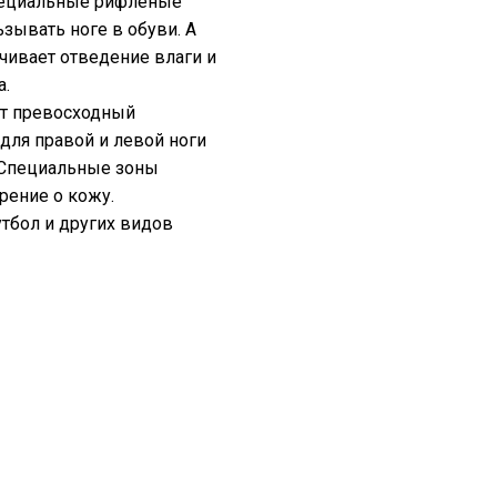
Специальные рифленые
зывать ноге в обуви. А
чивает отведение влаги и
​.
ют превосходный
для правой и левой ноги
 Специальные зоны
рение о кожу.
утбол и других видов