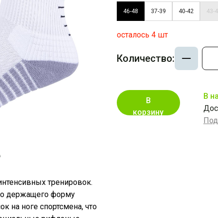
46-48
37-39
40-42
43-
осталось 4 шт
Количество:
В н
В
Дос
корзину
Под
е
интенсивных тренировок.
но держащего форму
к на ноге спортсмена, что