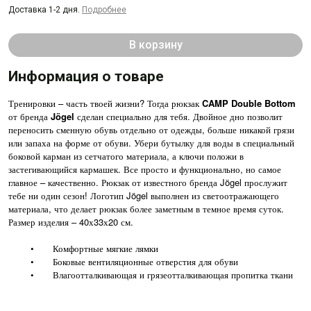
Доставка 1-2 дня.
Подробнее
В корзину
Информация о товаре
Тренировки – часть твоей жизни? Тогда рюкзак
CAMP Double Bottom
от бренда
Jögel
сделан специально для тебя. Двойное дно позволит
переносить сменную обувь отдельно от одежды, больше никакой грязи
или запаха на форме от обуви. Убери бутылку для воды в специальный
боковой карман из сетчатого материала, а ключи положи в
застегивающийся кармашек. Все просто и функционально, но самое
главное – качественно. Рюкзак от известного бренда Jögel прослужит
тебе ни один сезон! Логотип Jögel выполнен из светоотражающего
материала, что делает рюкзак более заметным в темное время суток.
Размер изделия – 40х33х20 см.
•
Комфортные мягкие лямки
•
Боковые вентиляционные отверстия для обуви
•
Влагоотталкивающая и грязеотталкивающая пропитка ткани