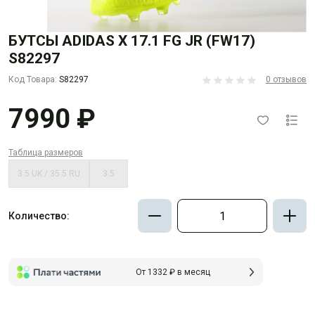
БУТСЫ ADIDAS X 17.1 FG JR (FW17)
S82297
Код Товара:
S82297
0 отзывов
7990 ₽
Таблица размеров
3.5 UK / 35.5 RU
3.5
Количество:
От 1332 ₽ в месяц