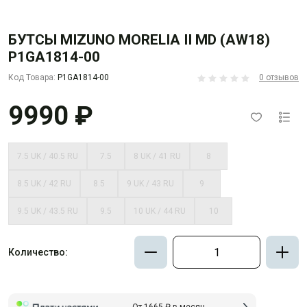
БУТСЫ MIZUNO MORELIA II MD (AW18)
P1GA1814-00
Код Товара:
P1GA1814-00
0 отзывов
9990 ₽
7.5 UK / 40.5 RU
7.5
8 UK / 41 RU
8
8.5 UK / 42 RU
8.5
9 UK / 43 RU
9
9.5 UK / 43.5 RU
9.5
10 UK / 44 RU
10
Количество:
От 1665 ₽ в месяц