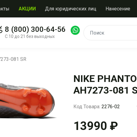
акты
АКЦИИ
Для юридических лиц
Нанесение
8 (800) 300-64-56
С 10 до 21 без выходных
7273-081 SR
NIKE PHANTOM
AH7273-081 
Код Товара:
2276-02
13990 ₽