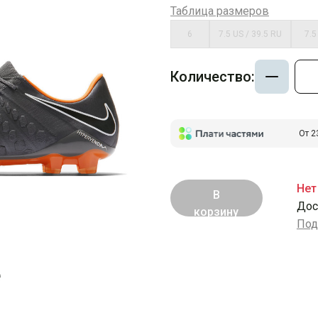
Таблица размеров
6
7.5 US / 39.5 RU
7.5
Количество:
От 2
Нет
В
Дос
корзину
Под
е