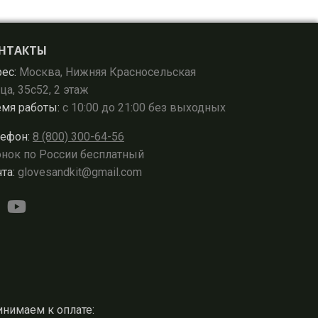
НТАКТЫ
ес:
Москва, Нижняя Красносельская
ца, 35с52, 2 этаж
мя работы:
с 10:00 до 21:00 без выходных
ефон:
8 (800) 300-64-56
нок по России бесплатный
та:
glovesandkit@gmail.com
нимаем к оплате: