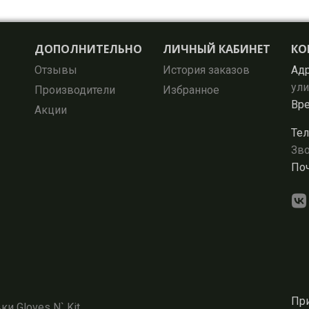
ДОПОЛНИТЕЛЬНО
ЛИЧНЫЙ КАБИНЕТ
КО
Отзывы
История заказов
Адр
ули
Производители
Избранное
Вре
Акции
Тел
Зво
Поч
При
и Gloves N` Kit