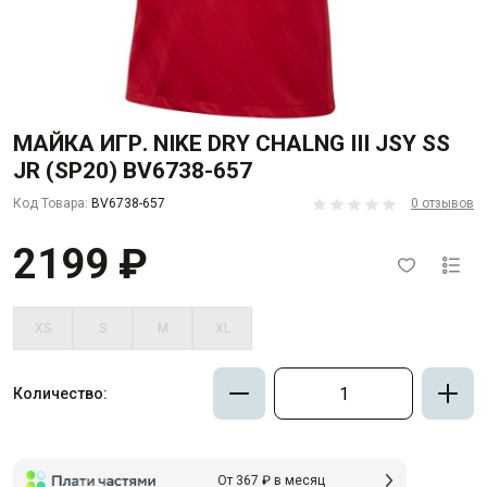
МАЙКА ИГР. NIKE DRY CHALNG III JSY SS
JR (SP20) BV6738-657
Код Товара:
BV6738-657
0 отзывов
2199 ₽
XS
S
M
XL
Количество:
От 367 ₽ в месяц