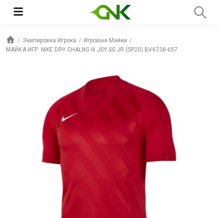
Экипировка Игрока
Игровые Майки
МАЙКА ИГР. NIKE DRY CHALNG III JSY SS JR (SP20) BV6738-657