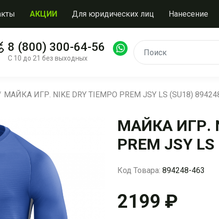
акты
АКЦИИ
Для юридических лиц
Нанесение
8 (800) 300-64-56
С 10 до 21 без выходных
МАЙКА ИГР. NIKE DRY TIEMPO PREM JSY LS (SU18) 89424
МАЙКА ИГР. 
PREM JSY LS 
Код Товара:
894248-463
2199 ₽