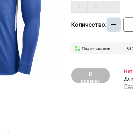
S
M
L
Количество:
От 
Нет
В
Дос
корзину
Под
е