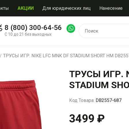
акты
АКЦИИ
Для юридических лиц
Нанесение
8 (800) 300-64-56
С 10 до 21 без выходных
ТРУСЫ ИГР. NIKE LFC MNK DF STADIUM SHORT HM DB255
ТРУСЫ ИГР. 
STADIUM SHO
Код Товара:
DB2557-687
3499 ₽