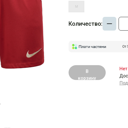
M
Количество:
От 
Нет
В
Дос
корзину
Под
е