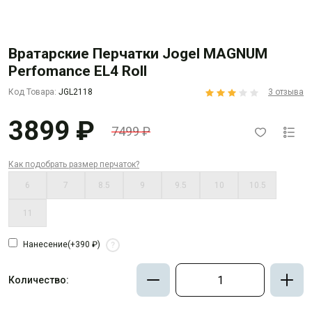
Вратарские Перчатки Jogel MAGNUM
Perfomance EL4 Roll
Код Товара:
JGL2118
3 отзыва
3899 ₽
7499 ₽
Как подобрать размер перчаток?
6
7
8.5
9
9.5
10
10.5
11
Нанесение
(+390 ₽)
?
Количество: