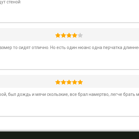
дут стеной
змер то сидят отлично. Но есть один нюанс одна перчатка длиннее
й, был дождь и мячи скользкие, все брал намертво, легче брать мя