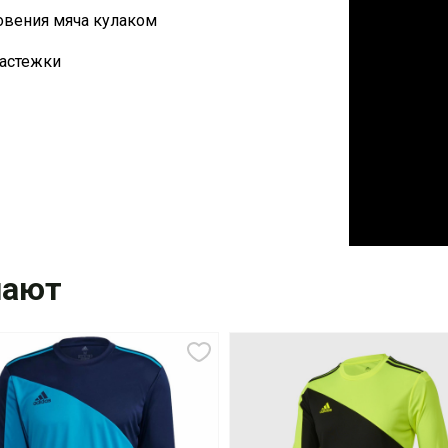
новения мяча кулаком
 застежки
пают