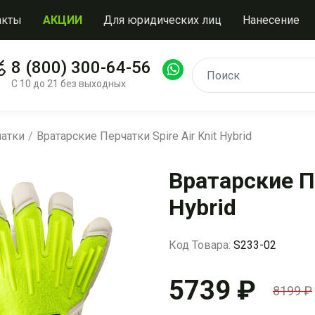
акты
АКЦИИ
Для юридических лиц
Нанесение
8 (800) 300-64-56
С 10 до 21 без выходных
чатки
Вратарские Перчатки Spire Air Knit Hybrid
Вратарские Пе
Hybrid
Код Товара:
S233-02
5739 ₽
8199 ₽