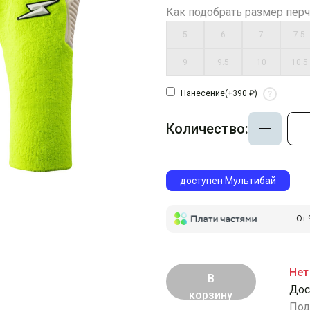
Как подобрать размер перч
5
6
7
7.5
9
9.5
10
10.5
Нанесение
(+390 ₽)
?
Количество:
доступен Мультибай
От 
Нет
В
Дос
корзину
Под