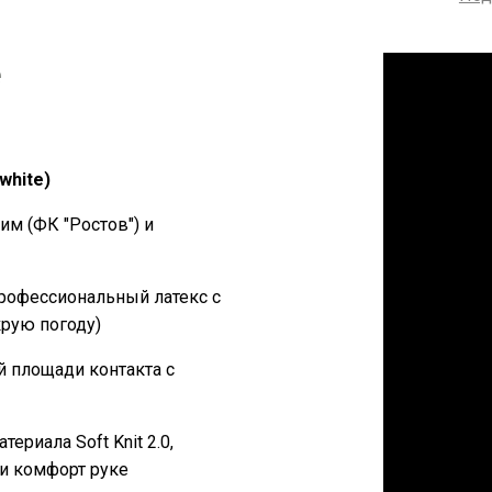
е
white)
м (ФК "Ростов") и
профессиональный латекс с
рую погоду)
й площади контакта с
риала Soft Knit 2.0,
 и комфорт руке