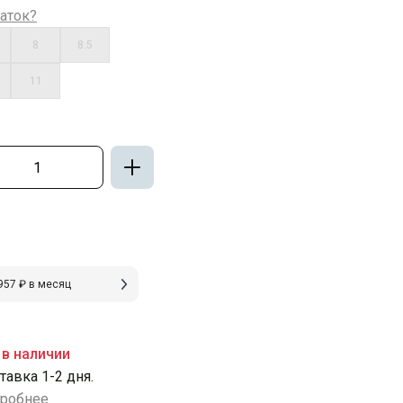
аток?
8
8.5
11
957 ₽ в месяц
 в наличии
тавка 1-2 дня.
робнее