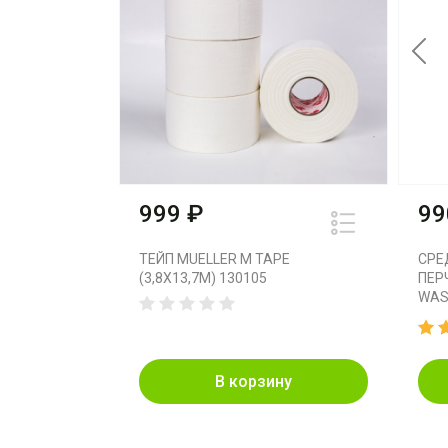
Pre
999 ₽
99
ТЕЙП MUELLER M TAPE
СРЕ
(3,8X13,7M) 130105
ПЕР
WASH
В корзину