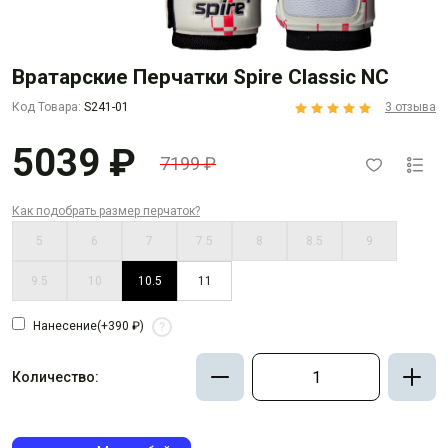
Вратарские Перчатки Spire Classic NC
Код Товара:
S241-01
3 отзыва
5039 ₽
7199 ₽
Как подобрать размер перчаток?
5
6
7
7.5
8
8.5
9
9.5
10
10.5
11
Нанесение
(+390 ₽)
?
Количество: