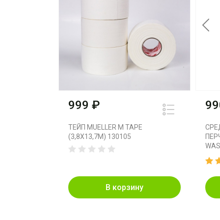
Pre
999 ₽
99
ТЕЙП MUELLER M TAPE
СРЕ
(3,8X13,7M) 130105
ПЕР
WASH
В корзину