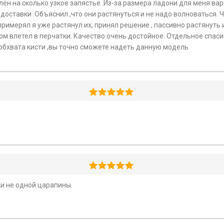
ён на сколько узкое запястье .Из-за размера ладони для меня вар
доставки .Объяснил ,что они растянуться и не надо волноваться. Ч
 примерял я уже растянул их, принял решение , пассивно растянуть 
стом влетел в перчатки. Качество очень достойное. Отдельное спас
см обхвата кисти ,вы точно сможете надеть данную модель
ки не одной царапины