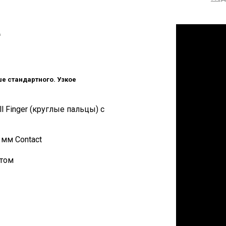
е
е стандартного. Узкое
l Finger (круглые пальцы) c
 мм Contact
нтом