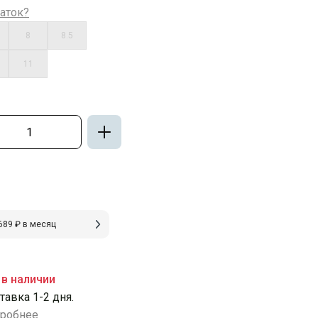
аток?
8
8.5
11
689 ₽ в месяц
 в наличии
тавка 1-2 дня.
робнее