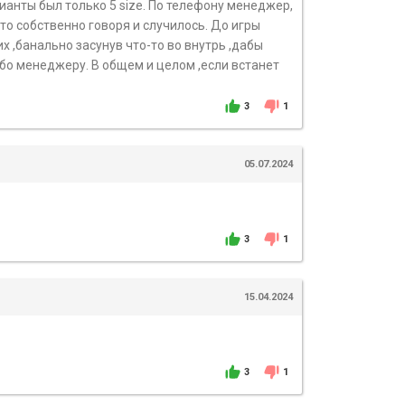
ианты был только 5 size. По телефону менеджер,
то собственно говоря и случилось. До игры
их ,банально засунув что-то во внутрь ,дабы
ибо менеджеру. В общем и целом ,если встанет
3
1
05.07.2024
3
1
15.04.2024
3
1