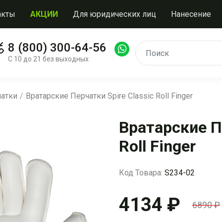
акты
АКЦИИ
Для юридических лиц
Нанесение
8 (800) 300-64-56
С 10 до 21 без выходных
чатки
Вратарские Перчатки Spire Classic Roll Finger
Вратарские Пе
Roll Finger
Код Товара:
S234-02
4134 ₽
6890 ₽