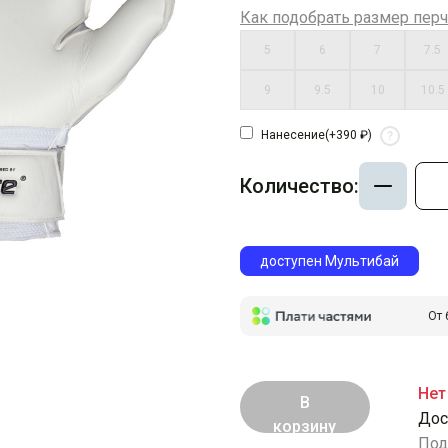
Как подобрать размер перч
5
6
7
7.5
9
9.5
10
10.5
Нанесение
(+390 ₽)
?
Количество:
доступен Мультибай
От 
Нет
В
Дос
корзину
Под