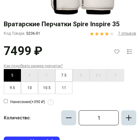
Вратарские Перчатки Spire Inspire 35
Код Товара:
S236-01
7 отзывов
7499 ₽
Как подобрать размер перчаток?
5
6
7
7.5
8
8.5
9
9.5
10
10.5
11
Нанесение
(+390 ₽)
?
Количество: