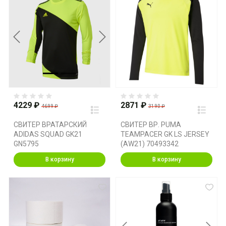
Previous
Next
4229 ₽
2871 ₽
4699 ₽
3190 ₽
СВИТЕР ВРАТАРСКИЙ
СВИТЕР ВР. PUMA
ADIDAS SQUAD GK21
TEAMPACER GK LS JERSEY
GN5795
(AW21) 70493342
В корзину
В корзину