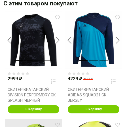
С этим товаром покупают
Previous
Next
Previous
Next
2999 ₽
4229 ₽
4699 ₽
СВИТЕР ВРАТАРСКИЙ
СВИТЕР ВРАТАРСКИЙ
DIVISION PERFORMDRY GK
ADIDAS SQUAD21 GK
SPLASH, ЧЕРНЫЙ
JERSEY
В корзину
В корзину