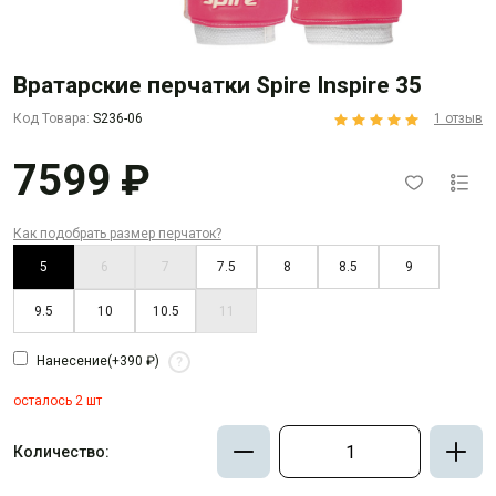
Вратарские перчатки Spire Inspire 35
Код Товара:
S236-06
1 отзыв
7599 ₽
Как подобрать размер перчаток?
5
6
7
7.5
8
8.5
9
9.5
10
10.5
11
Нанесение
(+390 ₽)
?
осталось 2 шт
Количество: