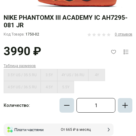
NIKE PHANTOMX III ACADEMY IC AH7295-
081 JR
Код Товара:
1750-02
0 отзывов
3990 ₽
Таблица размеров
3.5Y US / 35.5 RU
3.5Y
4Y US / 36 RU
4Y
4.5Y US / 36.5 RU
4.5Y
5.5Y
Количество:
От 665 ₽ в месяц