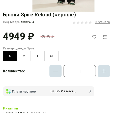
Брюки Spire Reload (черные)
Код Товара:
SCR2464
0 отзывов
4949 ₽
8999 ₽
Размер одежды Spire
S
M
L
XL
Количество:
От 825 ₽ в месяц
В наличии