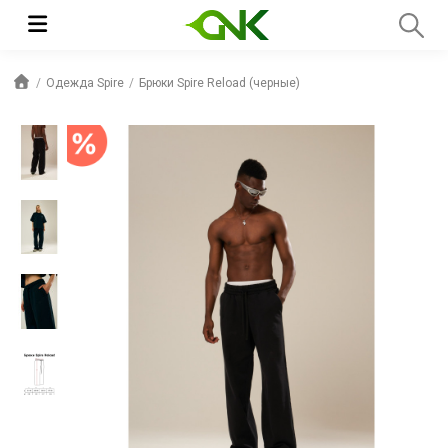
Одежда Spire
Брюки Spire Reload (черные)