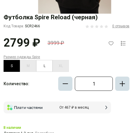
Футболка Spire Reload (черная)
Код Товара:
SCR2466
0 отзывов
2799 ₽
3999 ₽
Размер одежды Spire
S
M
L
XL
Количество:
От 467 ₽ в месяц
В наличии