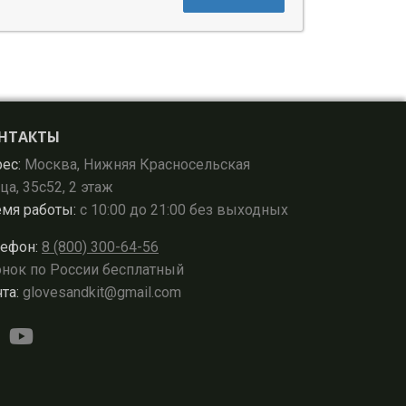
НТАКТЫ
ес:
Москва, Нижняя Красносельская
ца, 35с52, 2 этаж
мя работы:
с 10:00 до 21:00 без выходных
ефон:
8 (800) 300-64-56
нок по России бесплатный
та:
glovesandkit@gmail.com