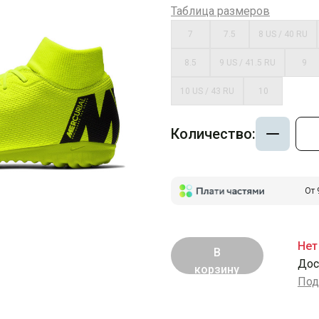
Таблица размеров
7
7.5
8 US / 40 RU
8.5
9 US / 41.5 RU
9
10 US / 43 RU
10
Количество:
От 
Нет
В
Дос
корзину
Под