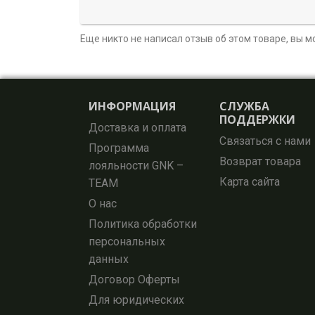
Еще никто не написал отзыв об этом товаре, вы 
ИНФОРМАЦИЯ
СЛУЖБА
ПОДДЕРЖКИ
Доставка и оплата
Связаться с нами
Программа
Возврат товара
лояльности GNK –
Карта сайта
TEAM
О нас
Политика обработки
персональных
данных
Договор Оферты
Для юридических