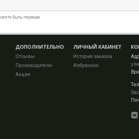
можете быть первым.
ДОПОЛНИТЕЛЬНО
ЛИЧНЫЙ КАБИНЕТ
КО
Отзывы
История заказов
Адр
ули
Производители
Избранное
Вре
Акции
Тел
Зво
Поч