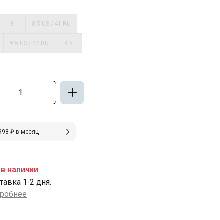
8
8.5 US / 41 RU
9.5 US / 42 RU
9.5
998 ₽ в месяц
 в наличии
тавка 1-2 дня.
робнее