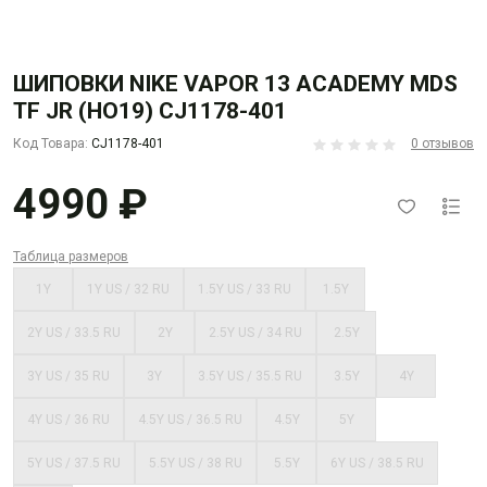
ШИПОВКИ NIKE VAPOR 13 ACADEMY MDS
TF JR (HO19) CJ1178-401
Код Товара:
CJ1178-401
0 отзывов
4990 ₽
Таблица размеров
1Y
1Y US / 32 RU
1.5Y US / 33 RU
1.5Y
2Y US / 33.5 RU
2Y
2.5Y US / 34 RU
2.5Y
3Y US / 35 RU
3Y
3.5Y US / 35.5 RU
3.5Y
4Y
4Y US / 36 RU
4.5Y US / 36.5 RU
4.5Y
5Y
5Y US / 37.5 RU
5.5Y US / 38 RU
5.5Y
6Y US / 38.5 RU