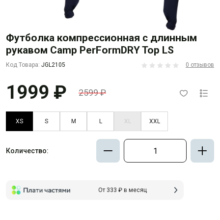
Футболка компрессионная с длинным
рукавом Camp PerFormDRY Top LS
Код Товара:
JGL2105
0 отзывов
1999 ₽
2599 ₽
XS
S
M
L
XL
XXL
Количество:
От 333 ₽ в месяц