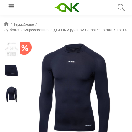
Термобелье
Футболка компрессионная с длинным рукавом Camp PerFormDRY Top LS