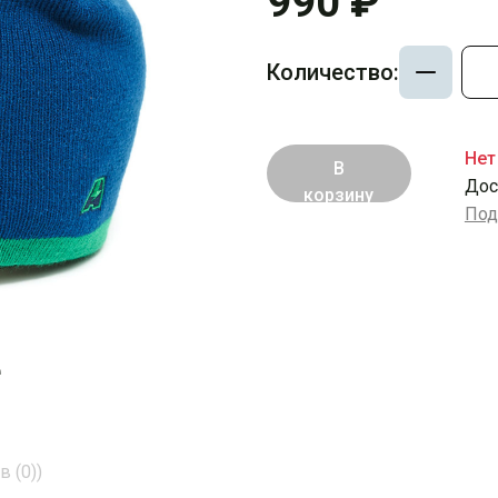
990 ₽
Количество:
Нет
В
Дос
корзину
Под
е
 (0))