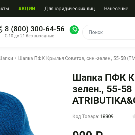
акты
АКЦИИ
Для юридических лиц
Нанесение
8 (800) 300-64-56
С 10 до 21 без выходных
 Шапки
Шапка ПФК Крылья Советов, син.-зелен., 55-58 (Т
Шапка ПФК Кр
зелен., 55-58
ATRIBUTIKA&
Код Товара:
18809