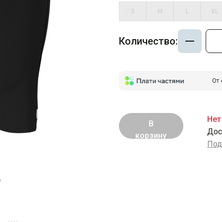
S
M
L
XL
Количество:
От 
Нет
В
Дос
корзину
Под
е