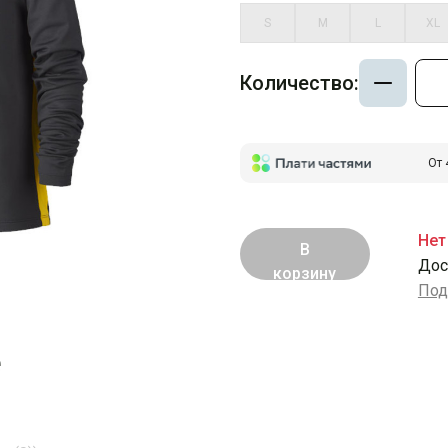
S
M
L
XL
Количество:
От 
Нет
В
Дос
корзину
Под
е