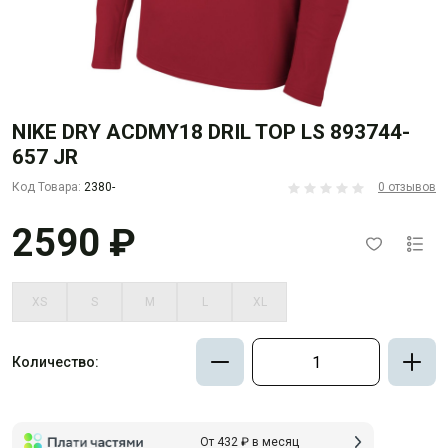
NIKE DRY ACDMY18 DRIL TOP LS 893744-
657 JR
Код Товара:
2380-
0 отзывов
2590 ₽
XS
S
M
L
XL
Количество:
От 432 ₽ в месяц